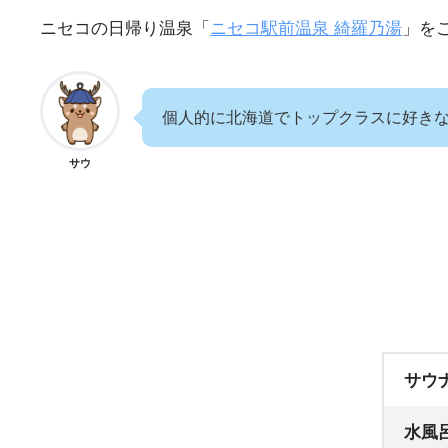
ニセコの日帰り温泉「
ニセコ駅前温泉 綺羅乃湯
」を
個人的に北海道でトップクラスに好き
サウ
サウ
水風