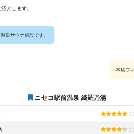
ご紹介します。
な温泉サウナ施設です。
本格フィ
ニセコ駅前温泉 綺羅乃湯
ナ
(5
呂
(4