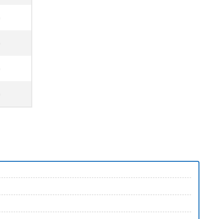
)
)
)
)