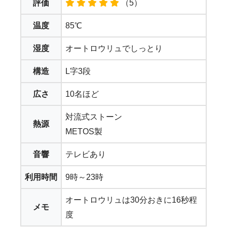
評価
（5）
温度
85℃
湿度
オートロウリュでしっとり
構造
L字3段
広さ
10名ほど
対流式ストーン
熱源
METOS製
音響
テレビあり
利用時間
9時～23時
オートロウリュは30分おきに16秒程
メモ
度