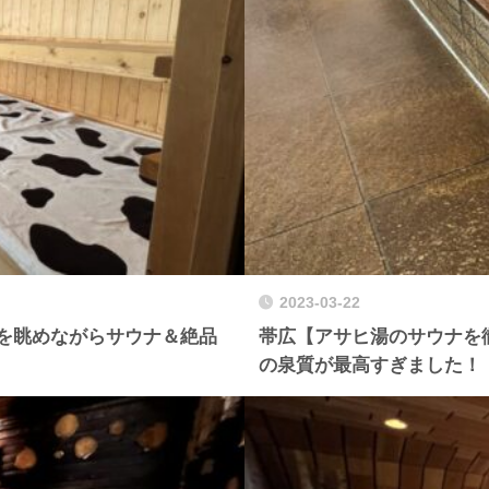
2023-03-22
を眺めながらサウナ＆絶品
帯広【アサヒ湯のサウナを
の泉質が最高すぎました！