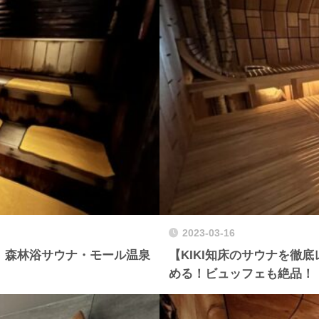
2023-03-16
】森林浴サウナ・モール温泉
【KIKI知床のサウナを徹
める！ビュッフェも絶品！