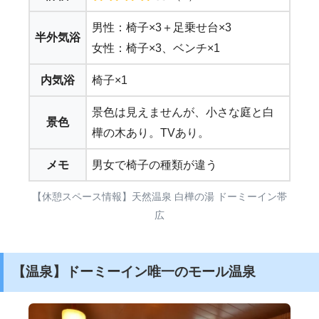
男性：椅子×3＋足乗せ台×3
半外気浴
女性：椅子×3、ベンチ×1
内気浴
椅子×1
景色は見えませんが、小さな庭と白
景色
樺の木あり。TVあり。
メモ
男女で椅子の種類が違う
【休憩スペース情報】天然温泉 白樺の湯 ドーミーイン帯
広
【温泉】ドーミーイン唯一のモール温泉