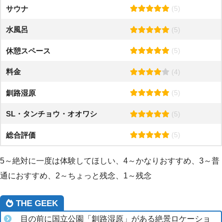
サウナ
(5)
水風呂
(5)
休憩スペース
(5)
料金
(4)
釧路湿原
(5)
SL・タンチョウ・オオワシ
(5)
総合評価
(5)
5～絶対に一度は体験してほしい、4～かなりおすすめ、3～普
通におすすめ、2～ちょっと残念、1～残念
THE GEEK
目の前に国立公園「釧路湿原」がある絶景ロケーショ