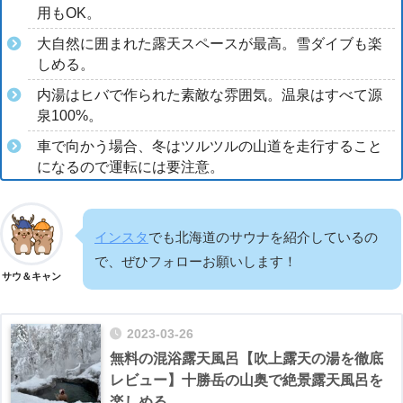
用もOK。
大自然に囲まれた露天スペースが最高。雪ダイブも楽
しめる。
内湯はヒバで作られた素敵な雰囲気。温泉はすべて源
泉100%。
車で向かう場合、冬はツルツルの山道を走行すること
になるので運転には要注意。
インスタ
でも北海道のサウナを紹介しているの
で、ぜひフォローお願いします！
サウ＆キャン
2023-03-26
無料の混浴露天風呂【吹上露天の湯を徹底
レビュー】十勝岳の山奥で絶景露天風呂を
楽しめる