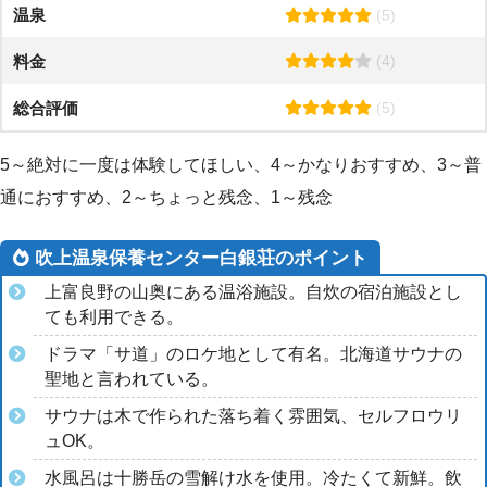
温泉
(5)
料金
(4)
総合評価
(5)
5～絶対に一度は体験してほしい、4～かなりおすすめ、3～普
通におすすめ、2～ちょっと残念、1～残念
吹上温泉保養センター白銀荘のポイント
上富良野の山奥にある温浴施設。自炊の宿泊施設とし
ても利用できる。
ドラマ「サ道」のロケ地として有名。北海道サウナの
聖地と言われている。
サウナは木で作られた落ち着く雰囲気、セルフロウリ
ュOK。
水風呂は十勝岳の雪解け水を使用。冷たくて新鮮。飲